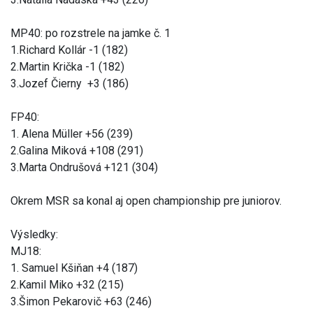
MP40: po rozstrele na jamke č. 1
1.Richard Kollár -1 (182)
2.Martin Krička -1 (182)
3.Jozef Čierny +3 (186)
FP40:
1. Alena Müller +56 (239)
2.Galina Miková +108 (291)
3.Marta Ondrušová +121 (304)
Okrem MSR sa konal aj open championship pre juniorov.
Výsledky:
MJ18:
1. Samuel Kšiňan +4 (187)
2.Kamil Miko +32 (215)
3.Šimon Pekarovič +63 (246)