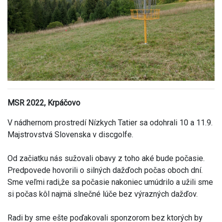
MSR 2022, Krpáčovo
V nádhernom prostredí Nízkych Tatier sa odohrali 10 a 11.9.
Majstrovstvá Slovenska v discgolfe.
Od začiatku nás sužovali obavy z toho aké bude počasie.
Predpovede hovorili o silných dažďoch počas oboch dní.
Sme veľmi radi,že sa počasie nakoniec umúdrilo a užili sme
si počas kôl najmä slnečné lúče bez výrazných dažďov.
Radi by sme ešte poďakovali sponzorom bez ktorých by