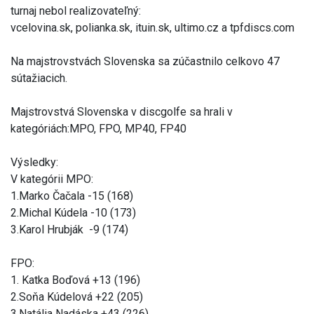
turnaj nebol realizovateľný:
vcelovina.sk, polianka.sk, ituin.sk, ultimo.cz a tpfdiscs.com
Na majstrovstvách Slovenska sa zúčastnilo celkovo 47
sútažiacich.
Majstrovstvá Slovenska v discgolfe sa hrali v
kategóriách:MPO, FPO, MP40, FP40
Výsledky:
V kategórii MPO:
1.Marko Čačala -15 (168)
2.Michal Kúdela -10 (173)
3.Karol Hrubják -9 (174)
FPO:
1. Katka Boďová +13 (196)
2.Soňa Kúdelová +22 (205)
3.Natália Nadáska +43 (226)