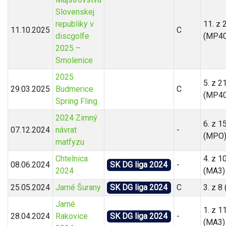
Slovenskej
republiky v
11. z 
11.10.2025
C
discgolfe
(MP40
2025 –
Smolenice
2025
5. z 2
29.03.2025
Budmerice
C
(MP40
Spring Fling
2024 Zimný
6. z 1
07.12.2024
návrat
-
(MPO
matfyzu
Chtelnica
4. z 1
08.06.2024
SK DG liga 2024
-
2024
(MA3)
25.05.2024
Jarné Šurany
SK DG liga 2024
C
3. z 8
Jarné
1. z 1
28.04.2024
Rakovice
SK DG liga 2024
-
(MA3)