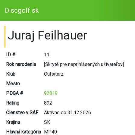
Discgolf.sk
Juraj Feilhauer
ID #
11
Rok narodenia
[Skryté pre neprihlásených užívateľov]
Klub
Outsiterz
Mesto
PDGA #
92819
Rating
892
Členstvo v SAF
Aktívne do 31.12.2026
Krajina
SK
Hlavná kategória
MP40