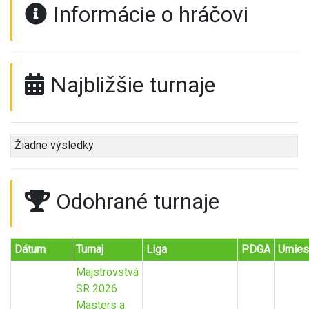
Informácie o hráčovi
Najbližšie turnaje
Žiadne výsledky
Odohrané turnaje
Dátum
Turnaj
Liga
PDGA
Umies
Majstrovstvá
SR 2026
Masters a