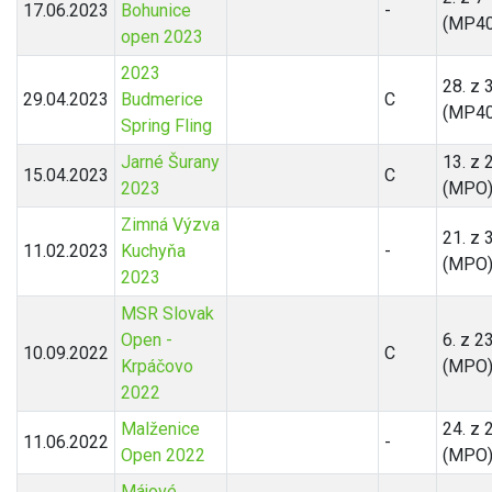
17.06.2023
Bohunice
-
(MP40
open 2023
2023
28. z 
29.04.2023
Budmerice
C
(MP40
Spring Fling
Jarné Šurany
13. z 
15.04.2023
C
2023
(MPO
Zimná Výzva
21. z 
11.02.2023
Kuchyňa
-
(MPO
2023
MSR Slovak
Open -
6. z 2
10.09.2022
C
Krpáčovo
(MPO
2022
Malženice
24. z 
11.06.2022
-
Open 2022
(MPO
Májové