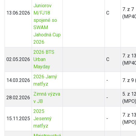
Juniorov
7. z 7
13.06.2026
M/FJ18
C
(MP40
spojené so
SWAM
Jahodná Cup
2026
2026 BTS
7. z 1
02.05.2026
Urban
C
(MP40
Mayday
2026 Jarný
14.03.2026
-
7. z 9
matfyz
Zimná výzva
5. z 1
28.02.2026
-
v JB
(MPO
2025
7. z 1
15.11.2025
Jesenný
-
(MPO
matfyz
Majstrovstvá