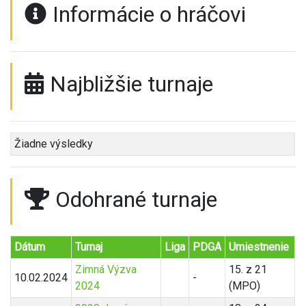
Informácie o hráčovi
Najbližšie turnaje
Žiadne výsledky
Odohrané turnaje
Dátum
Turnaj
Liga
PDGA
Umiestnenie
Zimná Výzva
15. z 21
10.02.2024
-
2024
(MPO)