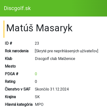
Discgolf.sk
Matúš Masaryk
ID #
23
Rok narodenia
[Skryté pre neprihlásených užívateľov]
Klub
Discgolf club Malženice
Mesto
PDGA #
0
Rating
0
Členstvo v SAF
Skončilo 31.12.2024
Krajina
SK
Hlavná kategória
MPO