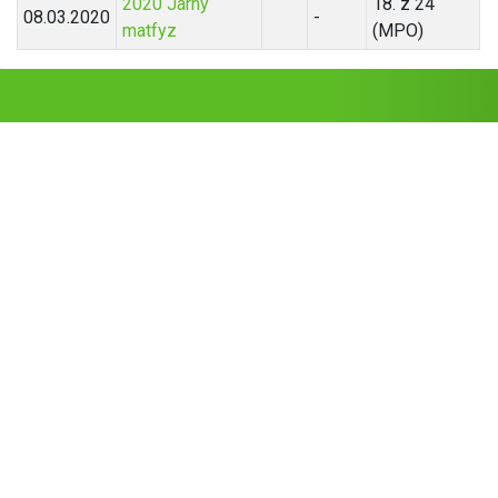
2020 Jarný
18. z 24
08.03.2020
-
matfyz
(MPO)