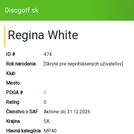
Discgolf.sk
Regina White
ID #
474
Rok narodenia
[Skryté pre neprihlásených užívateľov]
Klub
Mesto
PDGA #
0
Rating
0
Členstvo v SAF
Aktívne do 31.12.2026
Krajina
SK
Hlavná kategória
MP40