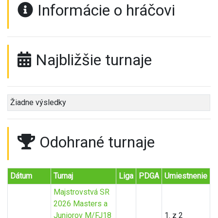
Informácie o hráčovi
Najbližšie turnaje
Žiadne výsledky
Odohrané turnaje
Dátum
Turnaj
Liga
PDGA
Umiestnenie
Majstrovstvá SR
2026 Masters a
Juniorov M/FJ18
1. z 2