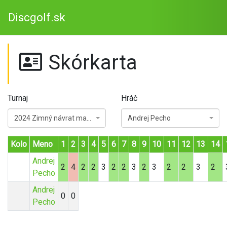
Discgolf.sk
Skórkarta
Turnaj
Hráč
2024 Zimný návrat matfyzu
Andrej Pecho
Kolo
Meno
1
2
3
4
5
6
7
8
9
10
11
12
13
14
Andrej
2
4
2
2
3
2
2
3
2
3
2
2
3
2
Pecho
Andrej
0
0
Pecho