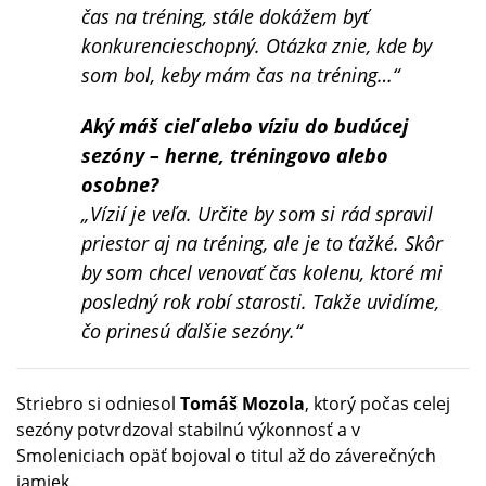
čas na tréning, stále dokážem byť
konkurencieschopný. Otázka znie, kde by
som bol, keby mám čas na tréning…“
Aký máš cieľ alebo víziu do budúcej
sezóny – herne, tréningovo alebo
osobne?
„Vízií je veľa. Určite by som si rád spravil
priestor aj na tréning, ale je to ťažké. Skôr
by som chcel venovať čas kolenu, ktoré mi
posledný rok robí starosti. Takže uvidíme,
čo prinesú ďalšie sezóny.“
Striebro si odniesol
Tomáš Mozola
, ktorý počas celej
sezóny potvrdzoval stabilnú výkonnosť a v
Smoleniciach opäť bojoval o titul až do záverečných
jamiek.