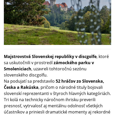
Majstrovstvá Slovenskej republiky v discgolfe
, ktoré
sa uskutočnili v prostredí
zámockého parku v
Smoleniciach
, uzavreli tohtoročnú sezónu
slovenského discgolfu.
Na podujatí sa predstavilo
52 hráčov zo Slovenska,
Česka a Rakúska
, pričom o národné tituly bojovali
slovenskí reprezentanti v štyroch hlavných kategóriách.
Tri kolá na technicky náročnom ihrisku preverili
presnosť, vytrvalosť aj mentálnu odolnosť všetkých
účastníkov a priniesli dramatické momenty aj rekordné