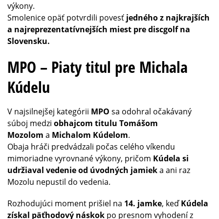
výkony.
Smolenice opäť potvrdili povesť
jedného z najkrajších
a najreprezentatívnejších miest pre discgolf na
Slovensku.
MPO – Piaty titul pre Michala
Kúdelu
V najsilnejšej kategórii
MPO
sa odohral očakávaný
súboj medzi
obhajcom titulu Tomášom
Mozolom
a
Michalom Kúdelom
.
Obaja hráči predvádzali počas celého víkendu
mimoriadne vyrovnané výkony, pričom
Kúdela si
udržiaval vedenie od úvodných jamiek
a ani raz
Mozolu nepustil do vedenia.
Rozhodujúci moment prišiel na
14. jamke
, keď
Kúdela
získal päťhodový náskok
po presnom vyhodení z