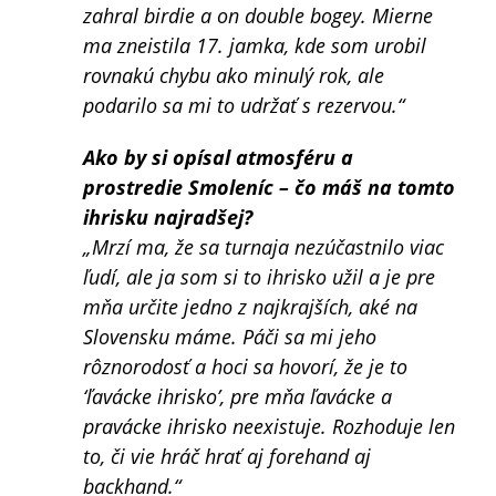
zahral birdie a on double bogey. Mierne
ma zneistila 17. jamka, kde som urobil
rovnakú chybu ako minulý rok, ale
podarilo sa mi to udržať s rezervou.“
Ako by si opísal atmosféru a
prostredie Smoleníc – čo máš na tomto
ihrisku najradšej?
„Mrzí ma, že sa turnaja nezúčastnilo viac
ľudí, ale ja som si to ihrisko užil a je pre
mňa určite jedno z najkrajších, aké na
Slovensku máme. Páči sa mi jeho
rôznorodosť a hoci sa hovorí, že je to
‘ľavácke ihrisko’, pre mňa ľavácke a
pravácke ihrisko neexistuje. Rozhoduje len
to, či vie hráč hrať aj forehand aj
backhand.“