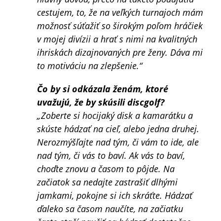
cestujem, to, že na veľkých turnajoch mám
možnosť súťažiť so širokým poľom hráčiek
v mojej divízii a hrať s nimi na kvalitných
ihriskách dizajnovaných pre ženy. Dáva mi
to motiváciu na zlepšenie.“
Čo by si odkázala ženám, ktoré
uvažujú, že by skúsili discgolf?
„Zoberte si hocijaký disk a kamarátku a
skúste hádzať na cieľ, alebo jedna druhej.
Nerozmýšľajte nad tým, či vám to ide, ale
nad tým, či vás to baví. Ak vás to baví,
choďte znovu a časom to pôjde. Na
začiatok sa nedajte zastrašiť dlhými
jamkami, pokojne si ich skráťte. Hádzať
ďaleko sa časom naučíte, na začiatku