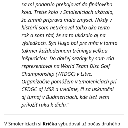
sa mi podarilo prebojovať do finálového
kola. Tretie kolo v Smoleniciach ukázalo,
že zimná príprava mala zmysel. Nikdy v
histórii som netrénoval toľko ako tento
rok a som rád, že sa to ukázalo aj na
výsledkoch. Syn Hugo bol pre mňa v tomto
takmer každodennom tréningu veľkou
inšpiráciou. Do ďalšej sezóny by som rád
reprezentoval na World Team Disc Golf
Championship (WTDGC) v Litve.
Organizačne pomôžem v Smoleniciach pri
CEDGC aj MSR a uvidíme, či sa uskutoční
aj turnaj v Budmericiach, kde tiež viem
priložiť ruku k dielu.“
V Smoleniciach si
Krička
vybudoval už počas druhého