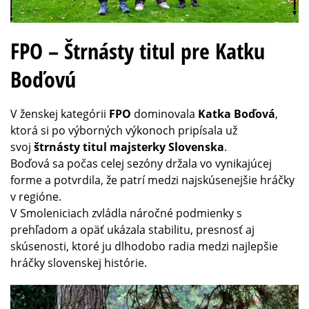
FPO – Štrnásty titul pre Katku
Boďovú
V ženskej kategórii
FPO
dominovala
Katka Boďová
,
ktorá si po výborných výkonoch pripísala už
svoj
štrnásty titul majsterky Slovenska
.
Boďová sa počas celej sezóny držala vo vynikajúcej
forme a potvrdila, že patrí medzi najskúsenejšie hráčky
v regióne.
V Smoleniciach zvládla náročné podmienky s
prehľadom a opäť ukázala stabilitu, presnosť aj
skúsenosti, ktoré ju dlhodobo radia medzi najlepšie
hráčky slovenskej histórie.