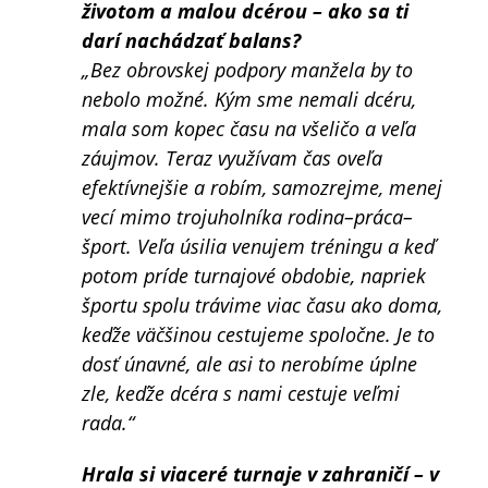
životom a malou dcérou – ako sa ti
darí nachádzať balans?
„Bez obrovskej podpory manžela by to
nebolo možné. Kým sme nemali dcéru,
mala som kopec času na všeličo a veľa
záujmov. Teraz využívam čas oveľa
efektívnejšie a robím, samozrejme, menej
vecí mimo trojuholníka rodina–práca–
šport. Veľa úsilia venujem tréningu a keď
potom príde turnajové obdobie, napriek
športu spolu trávime viac času ako doma,
keďže väčšinou cestujeme spoločne. Je to
dosť únavné, ale asi to nerobíme úplne
zle, keďže dcéra s nami cestuje veľmi
rada.“
Hrala si viaceré turnaje v zahraničí – v