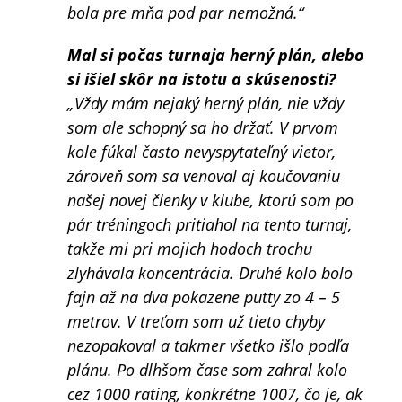
bola pre mňa pod par nemožná.“
Mal si počas turnaja herný plán, alebo
si išiel skôr na istotu a skúsenosti?
„Vždy mám nejaký herný plán, nie vždy
som ale schopný sa ho držať. V prvom
kole fúkal často nevyspytateľný vietor,
zároveň som sa venoval aj koučovaniu
našej novej členky v klube, ktorú som po
pár tréningoch pritiahol na tento turnaj,
takže mi pri mojich hodoch trochu
zlyhávala koncentrácia. Druhé kolo bolo
fajn až na dva pokazene putty zo 4 – 5
metrov. V treťom som už tieto chyby
nezopakoval a takmer všetko išlo podľa
plánu. Po dlhšom čase som zahral kolo
cez 1000 rating, konkrétne 1007, čo je, ak