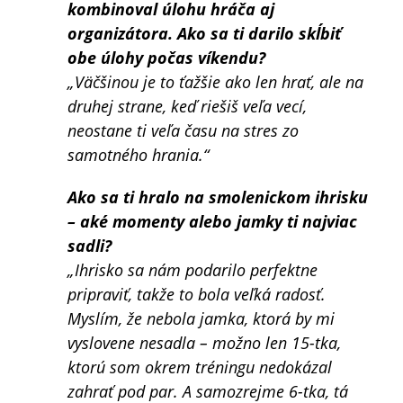
kombinoval úlohu hráča aj
organizátora. Ako sa ti darilo skĺbiť
obe úlohy počas víkendu?
„Väčšinou je to ťažšie ako len hrať, ale na
druhej strane, keď riešiš veľa vecí,
neostane ti veľa času na stres zo
samotného hrania.“
Ako sa ti hralo na smolenickom ihrisku
– aké momenty alebo jamky ti najviac
sadli?
„Ihrisko sa nám podarilo perfektne
pripraviť, takže to bola veľká radosť.
Myslím, že nebola jamka, ktorá by mi
vyslovene nesadla – možno len 15-tka,
ktorú som okrem tréningu nedokázal
zahrať pod par. A samozrejme 6-tka, tá