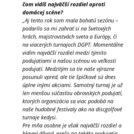
čom vidíš najväčší rozdiel oproti
domácej scéne?
„Aj tento rok som mala bohatú sezónu –
podarilo sa mi zahrať si na Svetových
hrách, majstrovstvách sveta a Európy, či
na viacerých turnajoch DGPT. Momentálne
vidím najväčší rozdiel medzi týmito
podujatiami a našou scénou vo veľkosti
podujatí. Medzitým sa tie naše výrazne
posunuli vpred, ale tie špičkové sú dnes
úplne inými akciami. Samotný turnaj je už
len menšou súčasťou obrovských podujatí,
ktorých organizácia sa viac podobá na
naše hudobné festivaly ako na discgolfové
turnaje kedysi.
Pre mňa osobne je však najväčší rozdiel a
hlavný dôvod, prečo na takéto podujatia