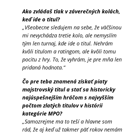
Ako zvládaš tlak v záverečných kolách,
keď ide o titul?
„Všeobecne sledujem na sebe, že väčšinou
mi nevychádza tretie kolo, ale nemyslím
tým len turnaj, kde ide o titul. Nehrám
kvôli titulom a ratingom, ale kvôli tomu
pocitu z hry. To, že vyhrám, je pre mňa len
pridaná hodnota.“
Čo pre teba znamená získať piaty
majstrovský titul a stať sa historicky
najúspešnejším hráčom s najvyšším
počtom zlatých titulov v histórii
kategórie MPO?
„Samozrejme ma to teší a hlavne som
rád, že aj keď už takmer päť rokov nemám