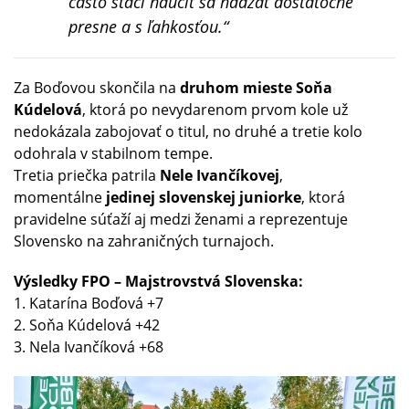
často stačí naučiť sa hádzať dostatočne
presne a s ľahkosťou.“
Za Boďovou skončila na
druhom mieste Soňa
Kúdelová
, ktorá po nevydarenom prvom kole už
nedokázala zabojovať o titul, no druhé a tretie kolo
odohrala v stabilnom tempe.
Tretia priečka patrila
Nele Ivančíkovej
,
momentálne
jedinej slovenskej juniorke
, ktorá
pravidelne súťaží aj medzi ženami a reprezentuje
Slovensko na zahraničných turnajoch.
Výsledky FPO – Majstrovstvá Slovenska:
1. Katarína Boďová +7
2. Soňa Kúdelová +42
3. Nela Ivančíková +68