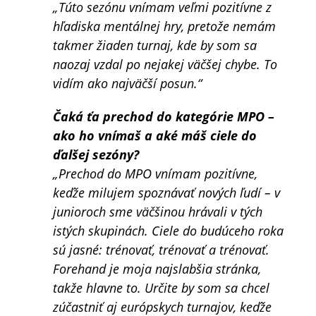
„Túto sezónu vnímam veľmi pozitívne z
hľadiska mentálnej hry, pretože nemám
takmer žiaden turnaj, kde by som sa
naozaj vzdal po nejakej väčšej chybe. To
vidím ako najväčší posun.“
Čaká ťa prechod do kategórie MPO –
ako ho vnímaš a aké máš ciele do
ďalšej sezóny?
„Prechod do MPO vnímam pozitívne,
keďže milujem spoznávať nových ľudí – v
junioroch sme väčšinou hrávali v tých
istých skupinách. Ciele do budúceho roka
sú jasné: trénovať, trénovať a trénovať.
Forehand je moja najslabšia stránka,
takže hlavne to. Určite by som sa chcel
zúčastniť aj európskych turnajov, keďže