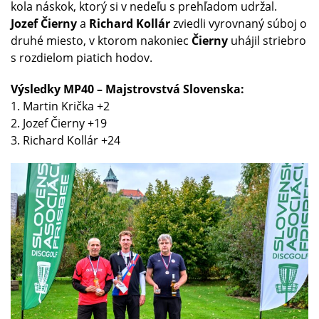
kola náskok, ktorý si v nedeľu s prehľadom udržal.
Jozef Čierny
a
Richard Kollár
zviedli vyrovnaný súboj o
druhé miesto, v ktorom nakoniec
Čierny
uhájil striebro
s rozdielom piatich hodov.
Výsledky MP40 – Majstrovstvá Slovenska:
1. Martin Krička +2
2. Jozef Čierny +19
3. Richard Kollár +24