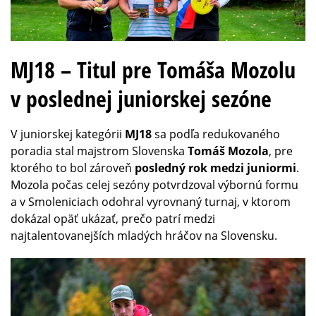
MJ18 – Titul pre Tomáša Mozolu
v poslednej juniorskej sezóne
V juniorskej kategórii
MJ18
sa podľa redukovaného
poradia stal majstrom Slovenska
Tomáš Mozola
, pre
ktorého to bol zároveň
posledný rok medzi juniormi
.
Mozola počas celej sezóny potvrdzoval výbornú formu
a v Smoleniciach odohral vyrovnaný turnaj, v ktorom
dokázal opäť ukázať, prečo patrí medzi
najtalentovanejších mladých hráčov na Slovensku.