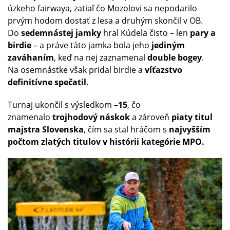
úzkeho fairwaya, zatiaľ čo Mozolovi sa nepodarilo
prvým hodom dostať z lesa a druhým skončil v OB.
Do
sedemnástej jamky
hral Kúdela čisto – len
pary a
birdie
– a práve táto jamka bola jeho
jediným
zaváhaním
, keď na nej zaznamenal
double bogey
.
Na osemnástke však pridal birdie a
víťazstvo
definitívne spečatil
.
Turnaj ukončil s výsledkom
–15
, čo
znamenalo
trojhodový náskok
a zároveň
piaty titul
majstra Slovenska
, čím sa stal hráčom s
najvyšším
počtom zlatých titulov v histórii kategórie MPO.