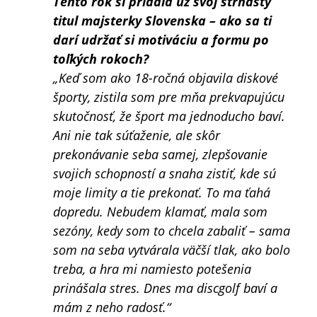
Tento rok si pridala už svoj štrnásty
titul majsterky Slovenska – ako sa ti
darí udržať si motiváciu a formu po
toľkých rokoch?
„Keď som ako 18-ročná objavila diskové
športy, zistila som pre mňa prekvapujúcu
skutočnosť, že šport ma jednoducho baví.
Ani nie tak súťaženie, ale skôr
prekonávanie seba samej, zlepšovanie
svojich schopností a snaha zistiť, kde sú
moje limity a tie prekonať. To ma ťahá
dopredu. Nebudem klamať, mala som
sezóny, kedy som to chcela zabaliť – sama
som na seba vytvárala väčší tlak, ako bolo
treba, a hra mi namiesto potešenia
prinášala stres. Dnes ma discgolf baví a
mám z neho radosť.“