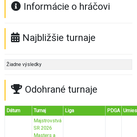
Informácie o hráčovi
Najbližšie turnaje
Žiadne výsledky
Odohrané turnaje
Dátum
Turnaj
Liga
PDGA
Umies
Majstrovstvá
SR 2026
Masters a