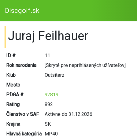
Discgolf.sk
Juraj Feilhauer
ID #
11
Rok narodenia
[Skryté pre neprihlásených užívateľov]
Klub
Outsiterz
Mesto
PDGA #
92819
Rating
892
Členstvo v SAF
Aktívne do 31.12.2026
Krajina
SK
Hlavná kategória
MP40