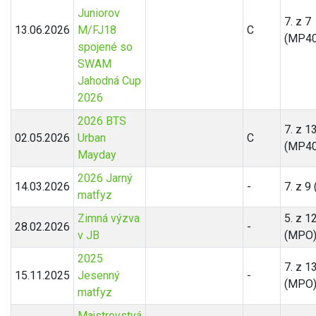
Juniorov
7. z 7
13.06.2026
M/FJ18
C
(MP40
spojené so
SWAM
Jahodná Cup
2026
2026 BTS
7. z 1
02.05.2026
Urban
C
(MP40
Mayday
2026 Jarný
14.03.2026
-
7. z 9
matfyz
Zimná výzva
5. z 1
28.02.2026
-
v JB
(MPO
2025
7. z 1
15.11.2025
Jesenný
-
(MPO
matfyz
Majstrovstvá