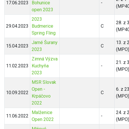
17.06.2023
Bohunice
-
(MP40
open 2023
2023
28. z 
29.04.2023
Budmerice
C
(MP40
Spring Fling
Jarné Šurany
13. z 
15.04.2023
C
2023
(MPO
Zimná Výzva
21. z 
11.02.2023
Kuchyňa
-
(MPO
2023
MSR Slovak
Open -
6. z 2
10.09.2022
C
Krpáčovo
(MPO
2022
Malženice
24. z 
11.06.2022
-
Open 2022
(MPO
Májové