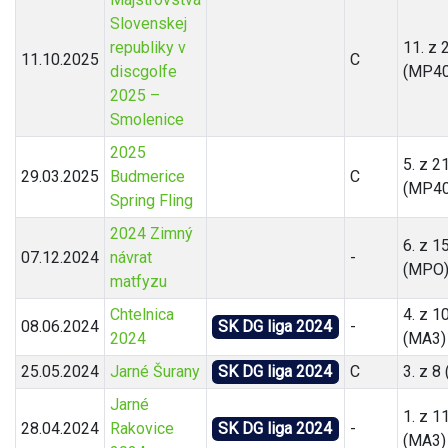
Slovenskej
republiky v
11. z 
11.10.2025
C
discgolfe
(MP40
2025 –
Smolenice
2025
5. z 2
29.03.2025
Budmerice
C
(MP40
Spring Fling
2024 Zimný
6. z 1
07.12.2024
návrat
-
(MPO
matfyzu
Chtelnica
4. z 1
08.06.2024
SK DG liga 2024
-
2024
(MA3)
25.05.2024
Jarné Šurany
SK DG liga 2024
C
3. z 8
Jarné
1. z 1
28.04.2024
Rakovice
SK DG liga 2024
-
(MA3)