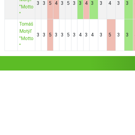
3
3
5
4
3
5
3
3
4
3
3
4
3
3
"Motto
"
Tomáš
Motýľ
3
3
5
3
3
5
3
4
3
4
3
5
3
3
"Motto
"