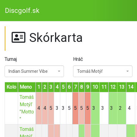
Discgolf.sk
Skórkarta
Turnaj
Hráč
Indian Summer Vibe
Tomáš Motýľ
Kolo
Meno
1
2
3
4
5
6
7
8
9
10
11
12
13
14
Tomáš
Motýľ
4
4
5
3
3
5
5
5
5
3
3
3
2
4
"Motto
"
Tomáš
Motýľ