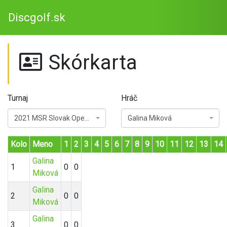
Discgolf.sk
Skórkarta
Turnaj
Hráč
2021 MSR Slovak Open - Krpáčovo
Galina Miková
Kolo
Meno
1
2
3
4
5
6
7
8
9
10
11
12
13
14
Galina
1
0
0
Miková
Galina
2
0
0
Miková
Galina
3
0
0