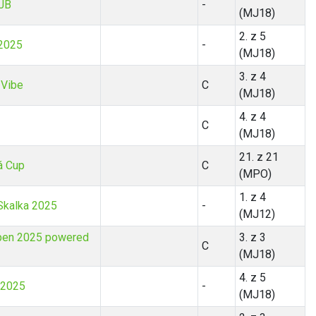
 JB
-
(MJ18)
2. z 5
 2025
-
(MJ18)
3. z 4
 Vibe
C
(MJ18)
4. z 4
C
(MJ18)
21. z 21
 Cup
C
(MPO)
1. z 4
Skalka 2025
-
(MJ12)
pen 2025 powered
3. z 3
C
(MJ18)
4. z 5
 2025
-
(MJ18)