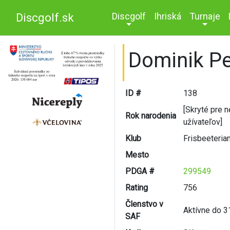
Discgolf
Ihriská
Turnaje
Discgolf.sk
Dominik Pe
ID #
138
[Skryté pre 
Rok narodenia
užívateľov]
Klub
Frisbeeteria
Mesto
PDGA #
299549
Rating
756
Členstvo v
Aktívne do 3
SAF