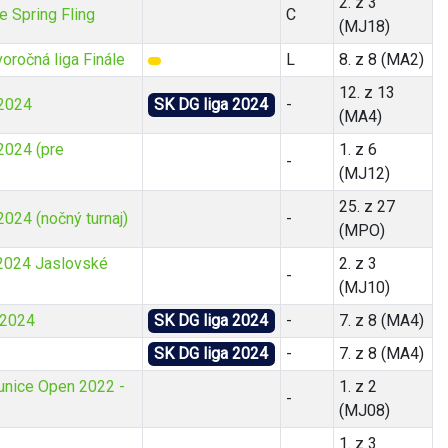
2. z 3
 Spring Fling
C
(MJ18)
oročná liga Finále
L
8. z 8 (MA2)
12. z 13
 2024
SK DG liga 2024
-
(MA4)
2024 (pre
1. z 6
-
(MJ12)
25. z 27
2024 (nočný turnaj)
-
(MPO)
2024 Jaslovské
2. z 3
-
(MJ10)
 2024
SK DG liga 2024
-
7. z 8 (MA4)
SK DG liga 2024
-
7. z 8 (MA4)
unice Open 2022 -
1. z 2
-
(MJ08)
1. z 3