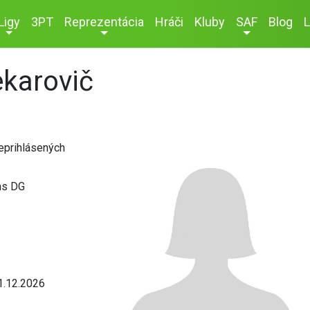
Ligy
3PT
Reprezentácia
Hráči
Kluby
SAF
Blog
L
karovič
neprihlásených
ns DG
1.12.2026