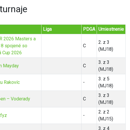
turnaje
Liga
PDGA
Umiestnenie
SR 2026 Masters a
2. z 3
18 spojené so
C
(MJ18)
 Cup 2026
3. z 3
n Mayday
C
(MJ18)
3. z 5
tu Rakovíc
-
(MJ18)
3. z 3
pen – Voderady
C
(MJ18)
2. z 2
tfyz
-
(MJ15)
3. z 4