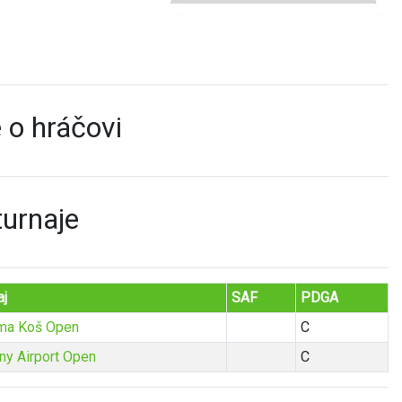
 o hráčovi
turnaje
aj
SAF
PDGA
ma Koš Open
C
ny Airport Open
C