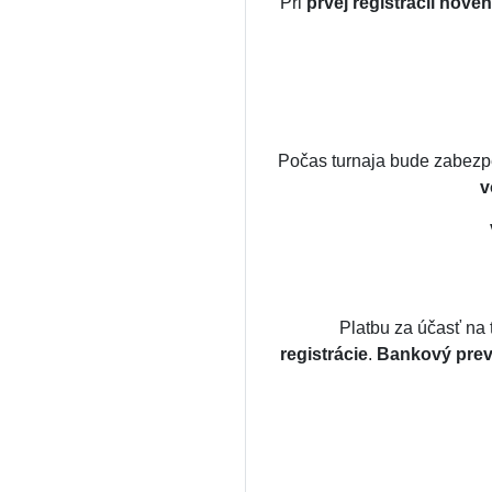
Pri
prvej registrácii nové
Počas turnaja bude zabez
v
Platbu za účasť na 
registrácie
.
Bankový prevo