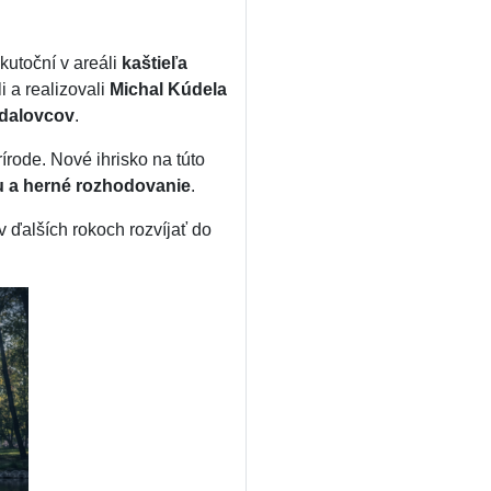
skutoční v areáli
kaštieľa
li a realizovali
Michal Kúdela
dalovcov
.
írode. Nové ihrisko na túto
u a herné rozhodovanie
.
v ďalších rokoch rozvíjať do