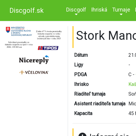
Discgolf
Ihriská
Turnaje
Discgolf.sk
Stork Man
Dátum
21.
Ligy
-
PDGA
C -
Ihrisko
Kaš
Riaditeľ turnaja
Soň
Asistent riaditeľa turnaja
Mic
Kapacita
45 