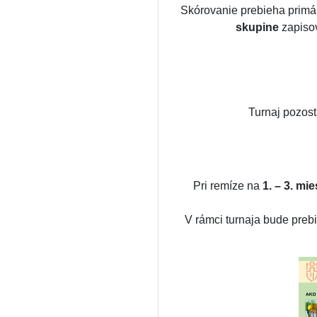
Skórovanie prebieha prim
skupine
zapisov
Turnaj pozos
Pri remíze na
1. – 3. mie
V rámci turnaja bude preb