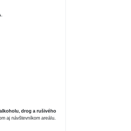
A
.
alkoholu, drog a rušivého
om aj návštevníkom areálu.