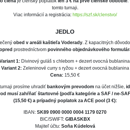
ho člena
je členský poplatok
len 3 € na prvé členské obdobie
.
tomto turnaji.
Viac informácií a registrácia:
https://szf.sk/clenstvo/
JEDLO
pečený
obed v areáli kaštieľa Voderady
. Z kapacitných dôvodov
opred
prostredníctvom
povinného objednávkového formulár
Variant 1:
Divinový guláš s chlebom + dezert ovocná bublanin
Variant 2:
Zeleninové curry s ryžou + dezert ovocná bublanina
Cena:
15,50 €
turnaji prosíme uhradiť
bankovým prevodom
na účet nižšie,
i
d musí zahŕňať štartovné (podľa kategórie a SAF / ne-SAF
(15,50 €) a prípadný poplatok za ACE pool (3 €):
IBAN:
SK89 0900 0000 0004 1179 0270
BIC/SWIFT:
GIBASKBX
Majiteľ účtu:
Soňa Kúdelová