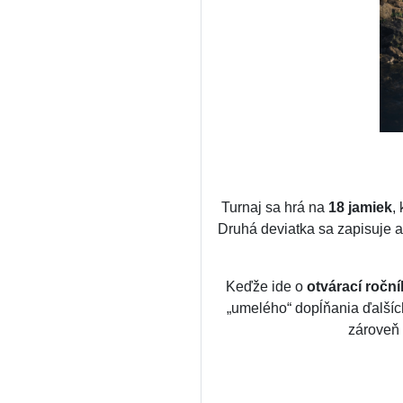
Turnaj sa hrá na
18 jamiek
,
Druhá deviatka sa zapisuje 
Keďže ide o
otvárací roční
„umelého“ dopĺňania ďalších 
zároveň 