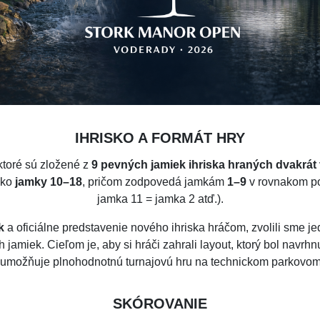
IHRISKO A FORMÁT HRY
 ktoré sú zložené z
9 pevných jamiek ihriska hraných dvakrát
ako
jamky 10–18
, pričom zodpovedá jamkám
1–9
v rovnakom por
jamka 11 = jamka 2 atď.).
k
a oficiálne predstavenie nového ihriska hráčom, zvolili sme j
jamiek. Cieľom je, aby si hráči zahrali layout, ktorý bol navrhnu
umožňuje plnohodnotnú turnajovú hru na technickom parkovom
SKÓROVANIE