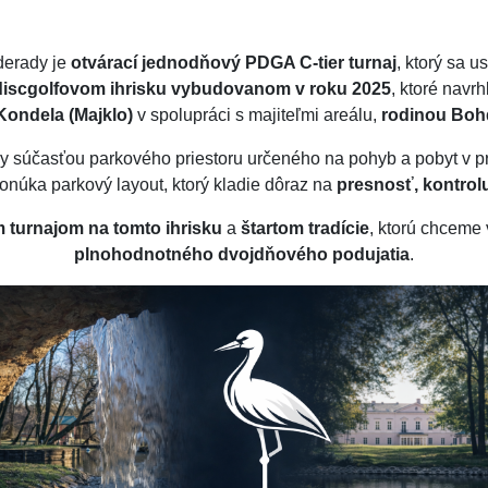
derady je
otvárací jednodňový PDGA C-tier turnaj
, ktorý sa u
discgolfovom ihrisku vybudovanom v roku 2025
, ktoré navrh
Kondela (Majklo)
v spolupráci s majiteľmi areálu,
rodinou Boh
cky súčasťou parkového priestoru určeného na pohyb a pobyt v pr
núka parkový layout, ktorý kladie dôraz na
presnosť, kontrol
 turnajom na tomto ihrisku
a
štartom tradície
, ktorú chceme 
plnohodnotného dvojdňového podujatia
.