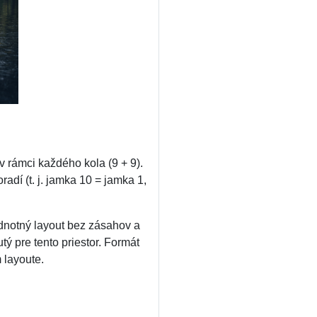
v rámci každého kola (9 + 9).
adí (t. j. jamka 10 = jamka 1,
ednotný layout bez zásahov a
tý pre tento priestor. Formát
 layoute.