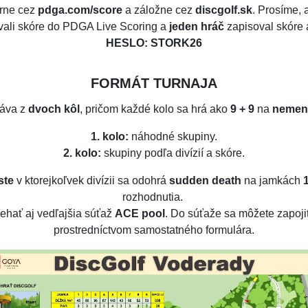
árne cez
pdga.com/score
a záložne cez
discgolf.sk
. Prosíme,
ali skóre do PDGA Live Scoring a
jeden hráč
zapisoval skóre a
HESLO:
STORK26
FORMÁT TURNAJA
táva z
dvoch kôl
, pričom každé kolo sa hrá ako
9 + 9
na
nemen
1. kolo:
náhodné skupiny.
2. kolo:
skupiny podľa divízií a skóre.
ste
v ktorejkoľvek divízii sa odohrá
sudden death
na jamkách
1
rozhodnutia.
iehať aj vedľajšia súťaž
ACE pool
. Do súťaže sa môžete zapoj
prostredníctvom samostatného formulára.