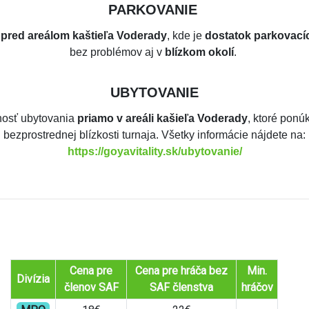
PARKOVANIE
é
pred areálom kaštieľa Voderady
, kde je
dostatok parkovací
bez problémov aj v
blízkom okolí
.
UBYTOVANIE
osť ubytovania
priamo v areáli kašieľa Voderady
, ktoré ponú
bezprostrednej blízkosti turnaja. Všetky informácie nájdete na:
https://goyavitality.sk/ubytovanie/
Cena pre
Cena pre hráča bez
Min.
Divízia
členov SAF
SAF členstva
hráčov