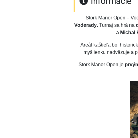
Informácie
Stork Manor Open – Vo
Voderady
. Turnaj sa hrá na
a Michal 
Areál kaštieľa bol histori
myšlienku nadväzuje a po
Stork Manor Open je
prvým