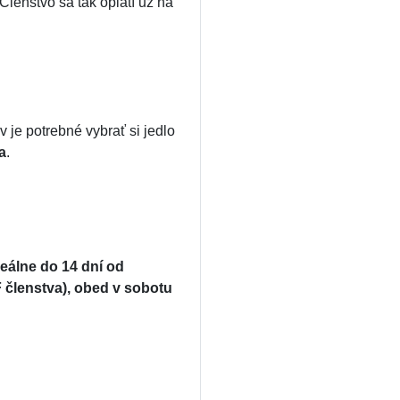
 Členstvo sa tak oplatí už na
 je potrebné vybrať si jedlo
a
.
a
deálne do 14 dní od
 členstva), obed v sobotu