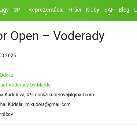
Ligy
3PT
Reprezentácia
Hráči
Kluby
SAF
Blog
L
or Open – Voderady
03.2026
Odkaz
tieľ Voderady by Majklo
a Kúdelová, #9: sonka.kudelova@gmail.com
hal Kúdela: im.kudela@gmail.com
hráčov