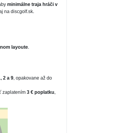
 aby
minimálne traja hráči v
j na discgolf.sk.
nom layoute
.
, 2 a 9
, opakovane až do
iť zaplatením
3 € poplatku
,