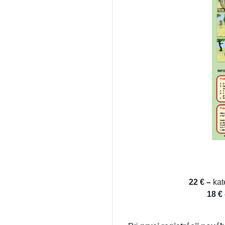
22 € –
ka
18 €