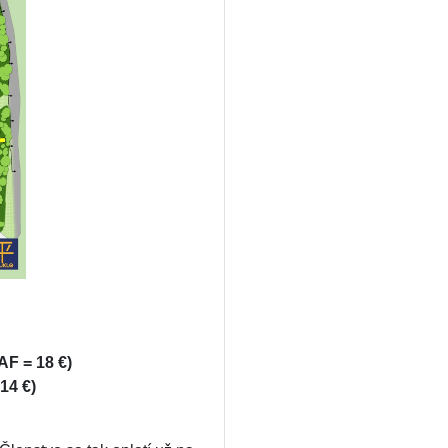
AF = 18 €)
14 €)