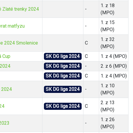
1. z 18
é Zlaté trenky 2024
-
(MPO)
1. z 15
rat matfyzu
-
(MPO)
1. z 32
fe 2024 Smolenice
C
(MPO)
 Cup
SK DG liga 2024
C
1. z 4 (MPO)
 2024
SK DG liga 2024
-
2. z 6 (MPO)
SK DG liga 2024
C
1. z 4 (MPO)
1. z 10
e 2024
SK DG liga 2024
-
(MPO)
2. z 13
24
SK DG liga 2024
C
(MPO)
1. z 26
 2023
-
(MPO)