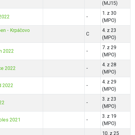
(MJ15)
1. z 30
 2022
-
(MPO)
en - Krpáčovo
4. z 23
C
(MPO)
7. z 29
n 2022
-
(MPO)
4. z 28
ce 2022
-
(MPO)
4. z 29
d 2022
-
(MPO)
3. z 23
22
-
(MPO)
3. z 19
bles 2021
-
(MPO)
10. z 25