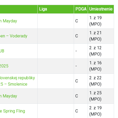
Liga
PDGA
Umiestnenie
1. z 19
n Mayday
C
(MPO)
1. z 21
pen – Voderady
C
(MPO)
2. z 12
 JB
-
(MPO)
1. z 16
 2025
-
(MPO)
lovenskej republiky
2. z 22
C
25 – Smolenice
(MPO)
1. z 25
n Mayday
C
(MPO)
2. z 19
 Spring Fling
C
(MPO)