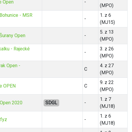
e Open
-
(MPO)
Bohunice - MSR
1. z 6
-
(MJ15)
5. z 13
Šurany Open
-
(MPO)
kalku - Rajecké
3. z 26
-
(MPO)
ak Open -
4. z 27
C
(MPO)
9. z 22
ce OPEN
C
(MPO)
1. z 7
 Open 2020
SDGL
-
(MJ18)
1. z 6
tfyz
-
(MJ18)