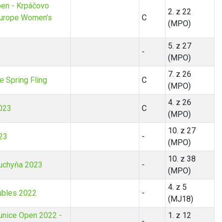
en - Krpáčovo
2. z 22
urope Women's
C
(MPO)
5. z 27
-
(MPO)
7. z 26
 Spring Fling
C
(MPO)
4. z 26
023
C
(MPO)
10. z 27
23
-
(MPO)
10. z 38
uchyňa 2023
-
(MPO)
4. z 5
ubles 2022
-
(MJ18)
unice Open 2022 -
1. z 12
-