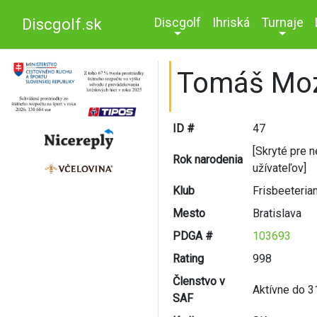
Discgolf
Ihriská
Turnaje
Discgolf.sk
Tomáš Mo
ID #
47
[Skryté pre 
Rok narodenia
užívateľov]
Klub
Frisbeeteria
Mesto
Bratislava
PDGA #
103693
Rating
998
Členstvo v
Aktívne do 3
SAF