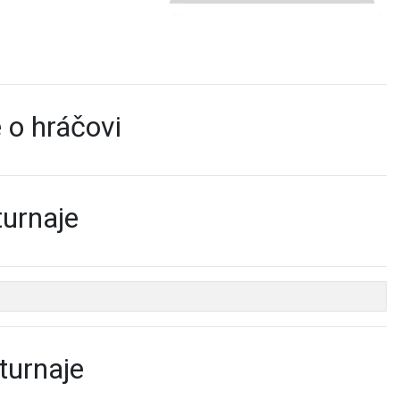
 o hráčovi
turnaje
turnaje