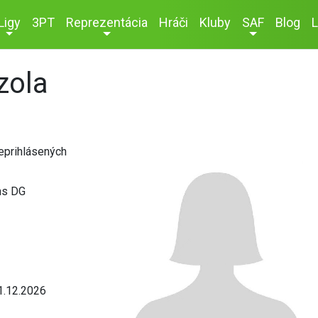
Ligy
3PT
Reprezentácia
Hráči
Kluby
SAF
Blog
L
zola
neprihlásených
ns DG
1.12.2026